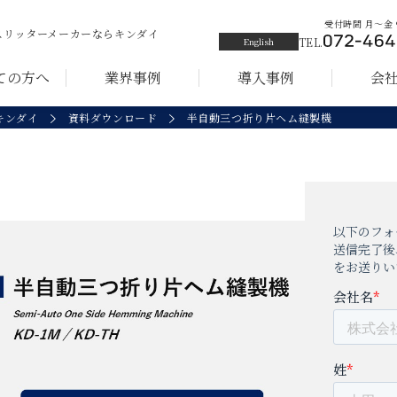
受付時間 月〜金 9:
スリッターメーカーなら
キンダイ
English
TEL.
ての方へ
業界事例
導入事例
会
キンダイ
資料ダウンロード
半自動三つ折り片ヘム縫製機