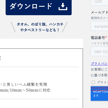
徴
いと美しいヘム縫製を実現
m/10mm〜50mmに対応