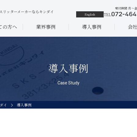
受付時間 月〜金 9
スリッターメーカーなら
キンダイ
English
TEL.
ての方へ
業界事例
導入事例
会
導入事例
Case Study
ダイ
導入事例