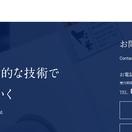
お
Contac
お電
受付時間 
TEL.