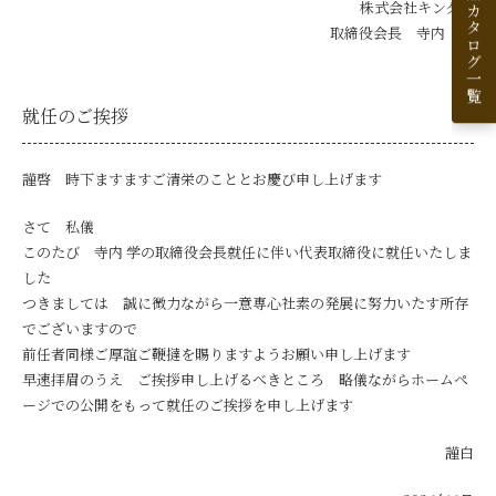
製品カタログ一覧
株式会社キンダイ
取締役会長 寺内 学
就任のご挨拶
謹啓 時下ますますご清栄のこととお慶び申し上げます
さて 私儀
このたび 寺内 学の取締役会長就任に伴い代表取締役に就任いたしま
した
つきましては 誠に微力ながら一意専心社素の発展に努力いたす所存
でございますので
前任者同様ご厚誼ご鞭撻を賜りますようお願い申し上げます
早速拝眉のうえ ご挨拶申し上げるべきところ 略儀ながらホームペ
ージでの公開をもって就任のご挨拶を申し上げます
謹白