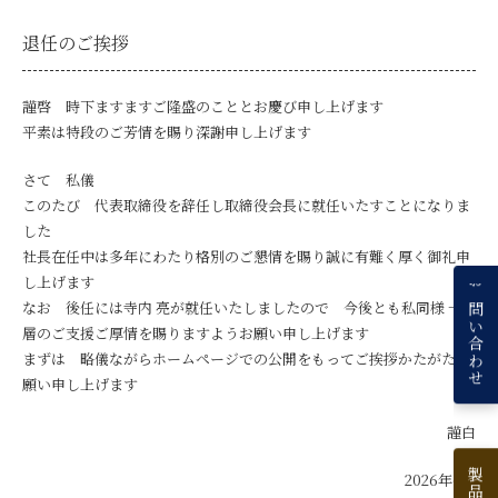
退任のご挨拶
謹啓 時下ますますご隆盛のこととお慶び申し上げます
平素は特段のご芳情を賜り深謝申し上げます
さて 私儀
このたび 代表取締役を辞任し取締役会長に就任いたすことになりま
した
社長在任中は多年にわたり格別のご懇情を賜り誠に有難く厚く御礼申
し上げます
お問い合わせ
なお 後任には寺内 亮が就任いたしましたので 今後とも私同様 一
層のご支援ご厚情を賜りますようお願い申し上げます
まずは 略儀ながらホームページでの公開をもってご挨拶かたがたお
願い申し上げます
謹白
2026年6月