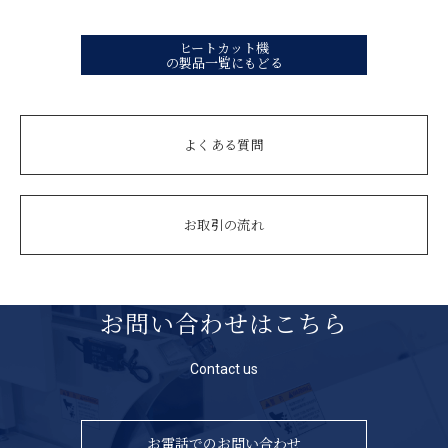
巻き出しと巻き取り側のテンションコントロールで、品質の良い
ヒートカットと巻き取りを実現
1.5インチ /2
紙管内径
ヒートカット機
の製品一覧にもどる
エアーシャフトで巻き取り紙管をワンタッチでクランプし、片振
り式で作業効率を飛躍的に向上
2
ユニット数
原蛇行制御装置(EPC)で、不揃いに巻取られた原反の耳端をズレ
よくある質問
なく常に一定位置に制御
約3
最高刃先温度
創業1945年の実績、厚みや伸縮性に対応するキンダイのヒート
20mm（※10
カット機が信頼の証
最小ヒートカット
お取引の流れ
幅
※予告なく仕様、定格、寸法等変更する場合があります。
±0
ヒートカット精度
お問い合わせはこちら
エアー
巻取シャフト
Contact us
手動
テンションコント
ロール
お電話でのお問い合わせ