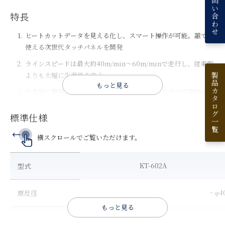
お問い合わせ
特長
ヒートカットデータを見える化し、スマート操作が可能。誰でも
使える次世代タッチパネルを開発
ラインスピードは最大約40m/min～60m/minで走行し、従来型
よりも大幅に生産性を向上
製品カタログ一覧
もっと見る
日本初で開発した実績、独自開発のフリー回転丸刃で圧倒的な高
速運転を実現
標準仕様
フリー回転丸刃だから生地に無理な抵抗をかけることなく、シワ
なく滑らかで美しい溶着技術
横スクロールでご覧いただけます。
2軸巻取り式が再溶着を防ぎ、ヒートカット温度の個別管理でほ
つれのない高品質な溶着を
KT-602A
型式
丸刃ユニットの温度調節は、個別に温度設定することで丸刃ユニ
ットの温度を常に均一に維持
~ φ
原反径
材料や溶着面に応じて、鋭角な刃角から鈍角まで独自技術の豊富
もっと見る
な丸刃種類を完備
~ 1
原反幅