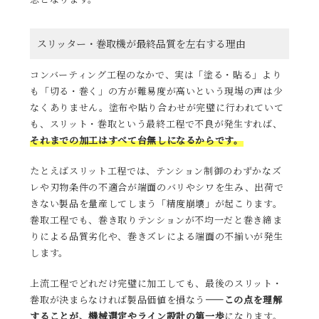
スリッター・巻取機が最終品質を左右する理由
コンバーティング工程のなかで、実は「塗る・貼る」より
も「切る・巻く」の方が難易度が高いという現場の声は少
なくありません。塗布や貼り合わせが完璧に行われていて
も、スリット・巻取という最終工程で不良が発生すれば、
それまでの加工はすべて台無しになるからです。
たとえばスリット工程では、テンション制御のわずかなズ
レや刃物条件の不適合が端面のバリやシワを生み、出荷で
きない製品を量産してしまう「精度崩壊」が起こります。
巻取工程でも、巻き取りテンションが不均一だと巻き締ま
りによる品質劣化や、巻きズレによる端面の不揃いが発生
します。
上流工程でどれだけ完璧に加工しても、最後のスリット・
巻取が決まらなければ製品価値を損なう
——この点を理解
することが、機械選定やライン設計の第一歩
になります。