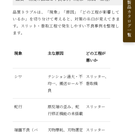
製品カタログ一覧
品質トラブルは、「現象」「原因」「どの工程が影響して
いるか」を切り分けて考えると、対策の糸口が見えてきま
す。スリット・巻取工程で発生しやすい不良事例を整理し
ます。
現象
主な原因
どの工程が
悪いか
シワ
テンション過大・不
スリッター、
均一、搬送ロール不
巻取機
良
蛇行
原反端の歪み、蛇
スリッター
行修正機能の未搭載
端面不良（バ
刃物摩耗、刃物選定
スリッター