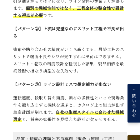
引き継ぎがちぐはぐになり、ライン全体の歩留まりが落ち
ます。
個別の機械性能ではなく、工程全体の整合性で設計
する視点が必要
です。
【パターン②】上流は完璧なのにスリット工程で不良が出
る
塗布や貼り合わせの精度がいくら高くても、最終工程のス
リットで端面不良やシワが発生すれば出荷はできません。
スリット・巻取の精度設計を軽視した結果、製品価値を最
終段階で損なう典型的な失敗です。
【パターン③】ライン設計ミスで想定能力が出ない
お問い合わせ
運転速度、段取り替え頻度、素材の多様性といった現場条
件を織り込まずに機械を選ぶと、カタログ上の能力が出ず
生産計画が崩れます。
自社の生産スタイルに合わせた機械
選定
と、将来の拡張性を見据えた設計が欠かせません。
品質・精度の課題と不良事例（現象→原因→工程）