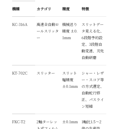
機種
カテゴリ
精度
特徴
KC-316A
高速全自動ロ
機械送り
スリットデー
ールスリッタ
精度 ±0.
タ見える化、
ー
1mm
6段階予約設
定、3段階自
動変速、刃先
自動研磨
KT-702C
スリッター
スリット
シャー・レザ
幅精度
ー・スコア等
±0.1mm
の方式選定、
自動蛇行修
正、パスライ
ン短縮
FKC-T2
2軸ターレッ
±0.1mm
1軸比1.5～2
ト式フィルム
倍の生産性