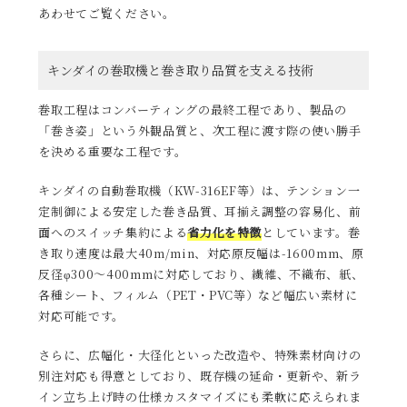
あわせてご覧ください。
キンダイの巻取機と巻き取り品質を支える技術
巻取工程はコンバーティングの最終工程であり、製品の
「巻き姿」という外観品質と、次工程に渡す際の使い勝手
を決める重要な工程です。
キンダイの自動巻取機（KW-316EF等）は、テンション一
定制御による安定した巻き品質、耳揃え調整の容易化、前
面へのスイッチ集約による
省力化を特徴
としています。巻
き取り速度は最大40m/min、対応原反幅は-1600mm、原
反径φ300～400mmに対応しており、繊維、不織布、紙、
各種シート、フィルム（PET・PVC等）など幅広い素材に
対応可能です。
さらに、広幅化・大径化といった改造や、特殊素材向けの
別注対応も得意としており、既存機の延命・更新や、新ラ
イン立ち上げ時の仕様カスタマイズにも柔軟に応えられま