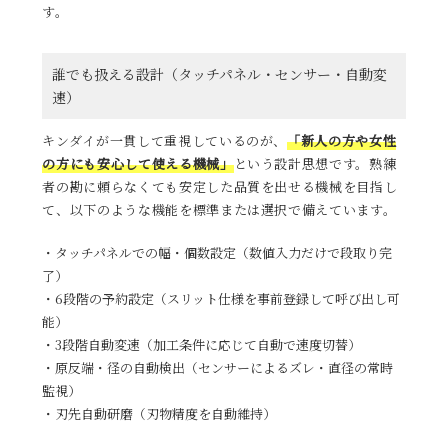
す。
誰でも扱える設計（タッチパネル・センサー・自動変
速）
キンダイが一貫して重視しているのが、
「新人の方や女性
の方にも安心して使える機械」
という設計思想です。熟練
者の勘に頼らなくても安定した品質を出せる機械を目指し
て、以下のような機能を標準または選択で備えています。
タッチパネルでの幅・個数設定（数値入力だけで段取り完
了）
6段階の予約設定（スリット仕様を事前登録して呼び出し可
能）
3段階自動変速（加工条件に応じて自動で速度切替）
原反端・径の自動検出（センサーによるズレ・直径の常時
監視）
刃先自動研磨（刃物精度を自動維持）