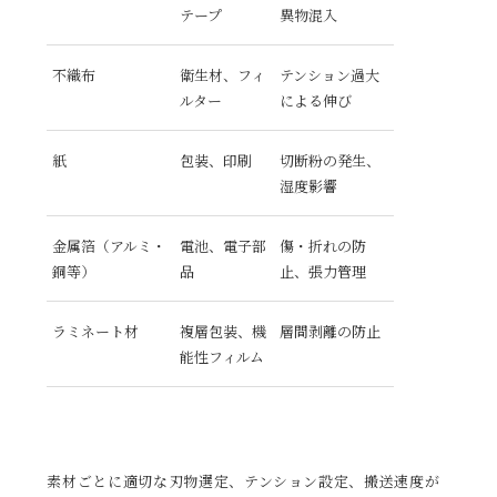
テープ
異物混入
不織布
衛生材、フィ
テンション過大
ルター
による伸び
紙
包装、印刷
切断粉の発生、
湿度影響
金属箔（アルミ・
電池、電子部
傷・折れの防
銅等）
品
止、張力管理
ラミネート材
複層包装、機
層間剥離の防止
能性フィルム
素材ごとに適切な刃物選定、テンション設定、搬送速度が