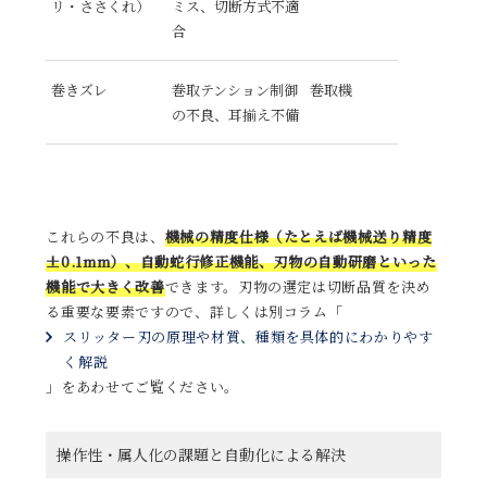
リ・ささくれ）
ミス、切断方式不適
合
巻きズレ
巻取テンション制御
巻取機
の不良、耳揃え不備
これらの不良は、
機械の精度仕様（たとえば機械送り精度
±0.1mm）、自動蛇行修正機能、刃物の自動研磨といった
機能で大きく改善
できます。刃物の選定は切断品質を決め
る重要な要素ですので、詳しくは別コラム「
スリッター刃の原理や材質、種類を具体的にわかりやす
く解説
」をあわせてご覧ください。
操作性・属人化の課題と自動化による解決