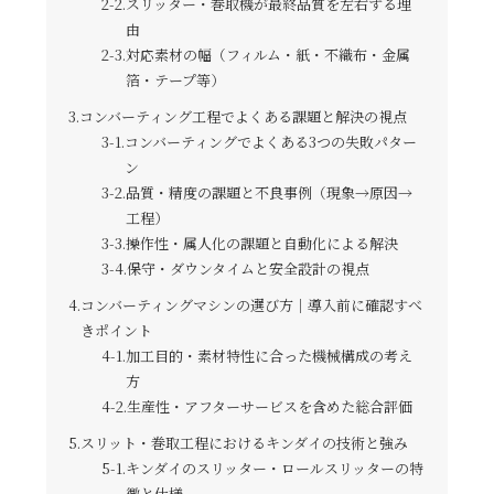
スリッター・巻取機が最終品質を左右する理
由
対応素材の幅（フィルム・紙・不織布・金属
箔・テープ等）
コンバーティング工程でよくある課題と解決の視点
コンバーティングでよくある3つの失敗パター
ン
品質・精度の課題と不良事例（現象→原因→
工程）
操作性・属人化の課題と自動化による解決
保守・ダウンタイムと安全設計の視点
コンバーティングマシンの選び方｜導入前に確認すべ
きポイント
加工目的・素材特性に合った機械構成の考え
方
生産性・アフターサービスを含めた総合評価
スリット・巻取工程におけるキンダイの技術と強み
キンダイのスリッター・ロールスリッターの特
徴と仕様