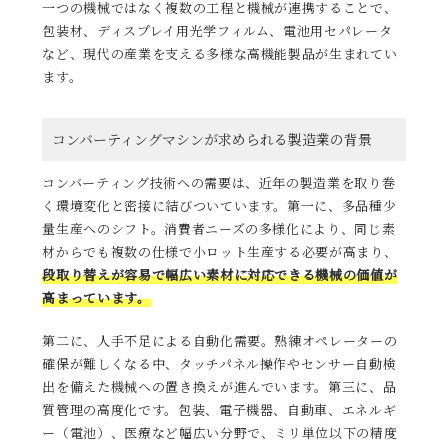
一つの機械ではなく複数の工程と機械が連携することで、
包装材、ディスプレイ用光学フィルム、電池用セパレータ
など、現代の産業を支える多様な高機能製品が生まれてい
ます。
コンバーティングマシンが求められる製造業の背景
コンバーティング技術への需要は、近年の製造業を取り巻
く環境変化と密接に結びついています。第一に、多品種少
量生産へのシフト。消費者ニーズの多様化により、同じ素
材からでも複数の仕様で小ロット生産する必要が高まり、
段取り替えが容易で幅広い素材に対応できる機械の価値が
高まっています。
第二に、人手不足による自動化需要。熟練オペレーターの
確保が難しくなる中、タッチパネル操作やセンサー自動検
出を備えた機械への置き換えが進んでいます。第三に、品
質管理の高度化です。包装、電子機器、自動車、エネルギ
ー（電池）、医療など幅広い分野で、ミリ単位以下の精度