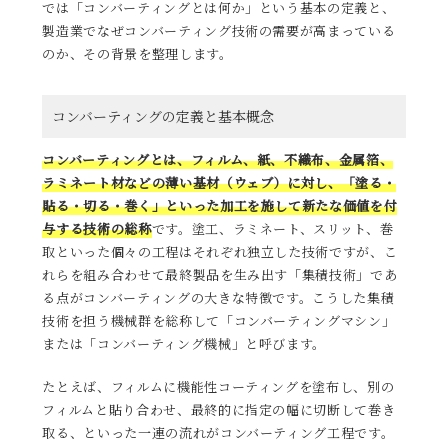
では「コンバーティングとは何か」という基本の定義と、
製造業でなぜコンバーティング技術の需要が高まっている
のか、その背景を整理します。
コンバーティングの定義と基本概念
コンバーティングとは、フィルム、紙、不織布、金属箔、
ラミネート材などの薄い基材（ウェブ）に対し、「塗る・
貼る・切る・巻く」といった加工を施して新たな価値を付
与する技術の総称
です。塗工、ラミネート、スリット、巻
取といった個々の工程はそれぞれ独立した技術ですが、こ
れらを組み合わせて最終製品を生み出す「集積技術」であ
る点がコンバーティングの大きな特徴です。こうした集積
技術を担う機械群を総称して「コンバーティングマシン」
または「コンバーティング機械」と呼びます。
たとえば、フィルムに機能性コーティングを塗布し、別の
フィルムと貼り合わせ、最終的に指定の幅に切断して巻き
取る、といった一連の流れがコンバーティング工程です。