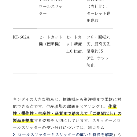
ロールスリッ
（当社比）、
ター
ターレット巻
出巻取
KT-602A
ヒートカット
ヒートカ
フリー回転丸
機（標準機）
ット精度
刃、最高刃先
±0.1mm
温度約35
0℃、ホツレ
防止
キンダイの大きな強みは、標準機から別注機まで柔軟に対
応できる点です。生産現場の課題をヒアリングし、
作業
性・操作性・生産性・品質まで踏まえて「ご要望以上」の
製品を提案
する姿勢を大切にしています。スリッターとロ
ールスリッターの使い分けについては、別コラム「
ロールスリッターとスリッターの違いと特長を解説
」も