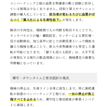
コンバーティング工程の品質を熟練者の勘と経験に依存し
ている現場は少なくありません。段取り替えやテンション
調整が属人化していると、
担当者が変わるたびに品質がば
らつく「属人化による生産性低下」
が発生します。
解決の方向性は、機械側で人の判断を吸収することです。
タッチパネルでの幅・個数設定、センサーによる原反端・
径の自動検出、加工条件に応じた自動変速といった機能を
備えた機械を選ぶことで、新人や非熟練者でも安定した運
転が可能になります。「誰でも扱える設計」は、人手不足
が常態化する現代の製造現場において、機械選定の重要な
判断軸となっています。
保守・ダウンタイムと安全設計の視点
機械の停止は、生産ライン全体に波及します。特に連続運
転が前提のコンバーティング工程では、
一台の停止が後工
程すべてを止める
ため、保守性と復旧速度が事業インパク
トに直結します。