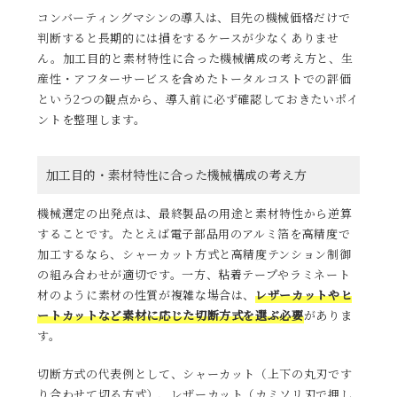
コンバーティングマシンの導入は、目先の機械価格だけで
判断すると長期的には損をするケースが少なくありませ
ん。加工目的と素材特性に合った機械構成の考え方と、生
産性・アフターサービスを含めたトータルコストでの評価
という2つの観点から、導入前に必ず確認しておきたいポイ
ントを整理します。
加工目的・素材特性に合った機械構成の考え方
機械選定の出発点は、最終製品の用途と素材特性から逆算
することです。たとえば電子部品用のアルミ箔を高精度で
加工するなら、シャーカット方式と高精度テンション制御
の組み合わせが適切です。一方、粘着テープやラミネート
材のように素材の性質が複雑な場合は、
レザーカットやヒ
ートカットなど素材に応じた切断方式を選ぶ必要
がありま
す。
切断方式の代表例として、シャーカット（上下の丸刃です
り合わせて切る方式）、レザーカット（カミソリ刃で押し