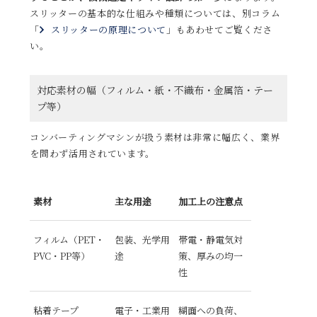
スリッターの基本的な仕組みや種類については、別コラム
「
スリッターの原理について
」もあわせてご覧くださ
い。
対応素材の幅（フィルム・紙・不織布・金属箔・テー
プ等）
コンバーティングマシンが扱う素材は非常に幅広く、業界
を問わず活用されています。
素材
主な用途
加工上の注意点
フィルム（PET・
包装、光学用
帯電・静電気対
PVC・PP等）
途
策、厚みの均一
性
粘着テープ
電子・工業用
糊面への負荷、