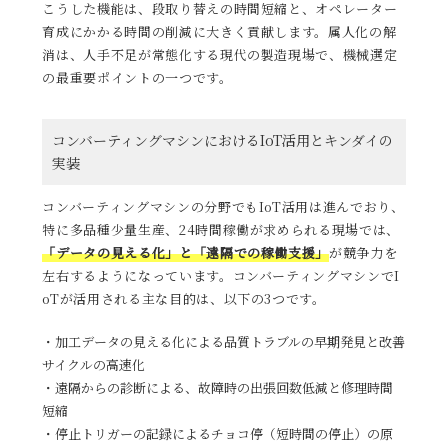
こうした機能は、段取り替えの時間短縮と、オペレーター
育成にかかる時間の削減に大きく貢献します。属人化の解
消は、人手不足が常態化する現代の製造現場で、機械選定
の最重要ポイントの一つです。
コンバーティングマシンにおけるIoT活用とキンダイの
実装
コンバーティングマシンの分野でもIoT活用は進んでおり、
特に多品種少量生産、24時間稼働が求められる現場では、
「データの見える化」と「遠隔での稼働支援」
が競争力を
左右するようになっています。コンバーティングマシンでI
oTが活用される主な目的は、以下の3つです。
加工データの見える化による品質トラブルの早期発見と改善
サイクルの高速化
遠隔からの診断による、故障時の出張回数低減と修理時間
短縮
停止トリガーの記録によるチョコ停（短時間の停止）の原