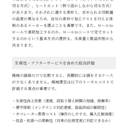
切る方式）、ヒートカット（熱で溶かしながら切る方式）
があります。それぞれに適する素材と、求められる切断面
の品質が異なるため、自社の素材で加工テストを行える体
制のあるメーカーを選ぶことも重要です。また、ロールto
ロールで連続加工するのか、ロールtoシートで定寸カット
するのかという基本方式の選択も、生産量と製品形態から
決まります。
生産性・アフターサービスを含めた総合評価
機械の価格だけで比較すると、長期的には損をするケース
が少なくありません。機械選定は以下のトータルコストで
評価する視点が重要です。
生産性向上効果（速度、段取り替え時間の短縮、稼働率）
保守体制（メンテナンス対応速度、部品供給の継続性）
オペレーター教育コスト（操作のしやすさ、属人化解消度）
改造・拡張への柔軟性（将来の仕様変更に対応できるか）